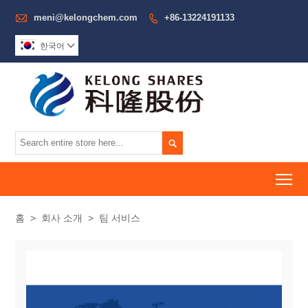

meni@kelongchem.com
+86-13224191133

한국어


To
홈
>
회사 소개
>
팀 서비스