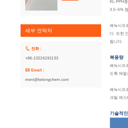
KL-PPH
종
3.5~5%
페녹시프로
세부 연락처
다. 또한 
됩니다.

전화 :
복용량
+86-13224191133
페녹시프로

Email :
도록 에멀
meni@kelongchem.com
페녹시프로
크릴 에스
기술적인