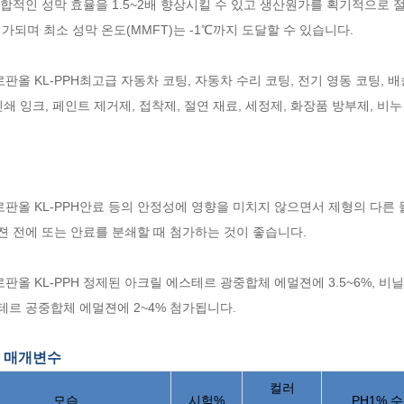
합적인 성막 효율을 1.5~2배 향상시킬 수 있고 생산원가를 획기적으로 절
 첨가되며 최소 성막 온도(MMFT)는 -1℃까지 도달할 수 있습니다.
판올 KL-PPH
최고급 자동차 코팅, 자동차 수리 코팅, 전기 영동 코팅, 
인쇄 잉크, 페인트 제거제, 접착제, 절연 재료, 세정제, 화장품 방부제, 
판올 KL-PPH
안료 등의 안정성에 영향을 미치지 않으면서 제형의 다른 물
젼 전에 또는 안료를 분쇄할 때 첨가하는 것이 좋습니다.
판올 KL-PPH
정제된 아크릴 에스테르 광중합체 에멀젼에 3.5~6%, 비닐
테르 공중합체 에멀젼에 2~4% 첨가됩니다.
 매개변수
컬러
모습
시험%
PH1% 