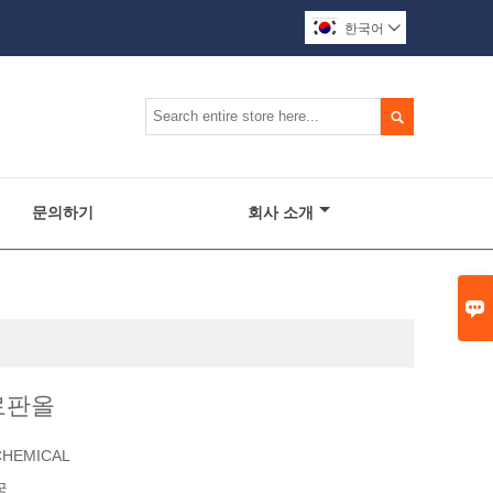
한국어


문의하기
회사 소개

로판올
CHEMICAL
국