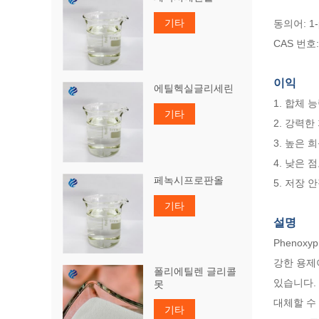
기타
동의어: 1-
CAS 번호: 
이익
에틸헥실글리세린
1. 합체 능
기타
2. 강력한
3. 높은 
4. 낮은 점
페녹시프로판올
5. 저장 
기타
설명
Phenox
강한 용제
폴리에틸렌 글리콜
있습니다.
못
대체할 수
기타