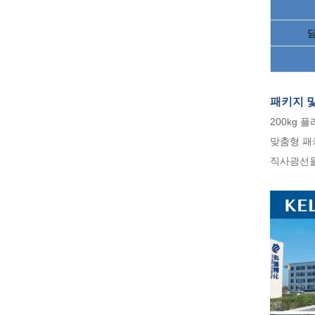
패키지 
200kg 플
맞춤형 패
직사광선을