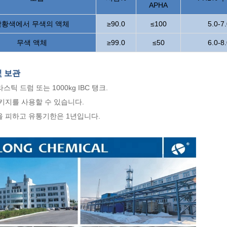
APHA
담황색에서 무색의 액체
≥90.0
≤100
5.0-7
무색 액체
≥99.0
≤50
6.0-8
및 보관
라스틱 드럼 또는 1000kg IBC 탱크.
키지를 사용할 수 있습니다.
 피하고 유통기한은 1년입니다.