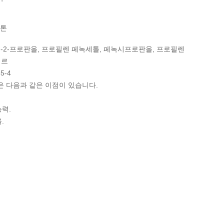
 톤
시-2-프로판올, 프로필렌 페녹세톨, 페녹시프로판올, 프로필렌
테르
5-4
 다음과 같은 이점이 있습니다.
능력.
.