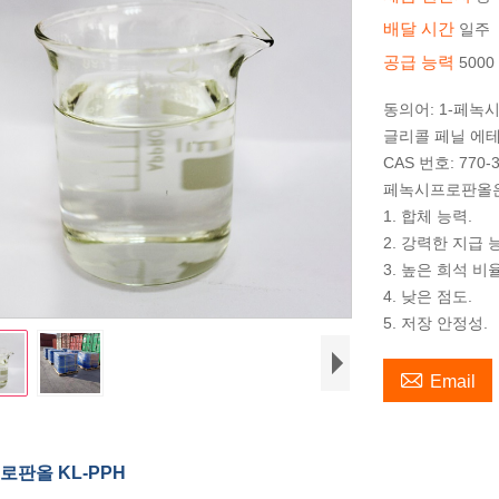
배달 시간
일주
공급 능력
5000
동의어: 1-페녹
글리콜 페닐 에
CAS 번호: 770-3
페녹시프로판올은
1. 합체 능력.
2. 강력한 지급 
3. 높은 희석 비율
4. 낮은 점도.
5. 저장 안정성.

Email
판올 KL-PPH