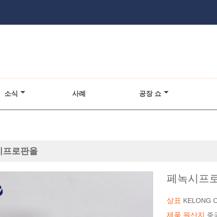
소식
사례
공장 쇼
시프로판올
페녹시프
상표
KELONG 
제품 원산지
중