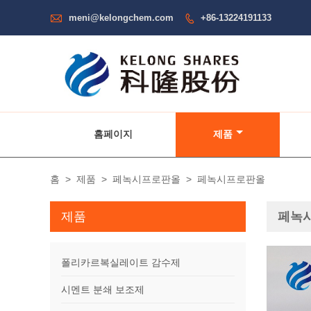

meni@kelongchem.com
+86-13224191133

홈페이지
제품
홈
>
제품
>
페녹시프로판올
>
페녹시프로판올
제품
페녹
폴리카르복실레이트 감수제
시멘트 분쇄 보조제