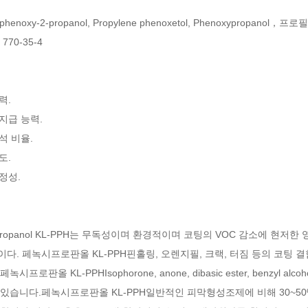
phenoxy-2-propanol, Propylene phenoxetol, Phenoxypropano
770-35-4
력.
 지급 능력.
희석 비율.
도.
안정성.
ypropanol KL-PPH는 무독성이며 환경적이며 코팅의 VOC 감소에 현저
이다.
페녹시프로판올
KL-PPH
핀홀링, 오렌지필, 크랙, 터짐 등의 코팅 
페녹시프로판올
KL-PPH
Isophorone, anone, dibasic ester, benzyl alcoh
 있습니다.
페녹시프로판올 KL-PPH
일반적인 피막형성조제에 비해 30~50