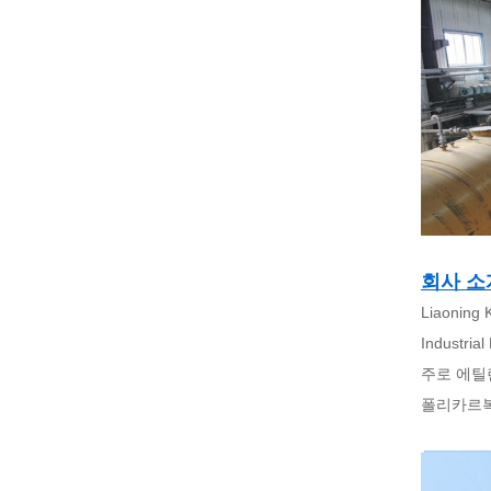
회사 소
Liaonin
Industr
주로 에틸
폴리카르복