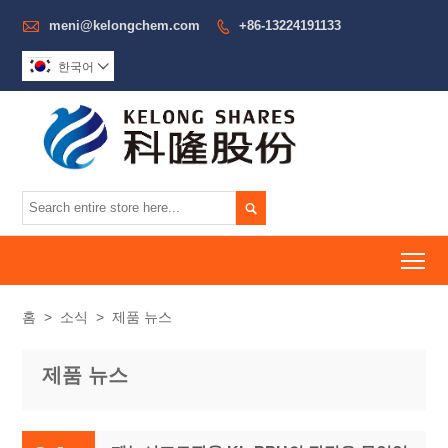

meni@kelongchem.com
+86-13224191133

한국어


To
홈
>
소식
>
제품 뉴스
제품 뉴스