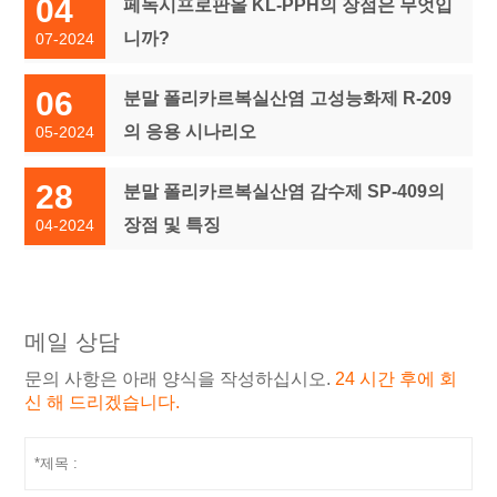
04
페녹시프로판올 KL-PPH의 장점은 무엇입
니까?
07-2024
06
분말 폴리카르복실산염 고성능화제 R-209
의 응용 시나리오
05-2024
28
분말 폴리카르복실산염 감수제 SP-409의
장점 및 특징
04-2024
메일 상담
문의 사항은 아래 양식을 작성하십시오.
24 시간 후에 회
신 해 드리겠습니다.